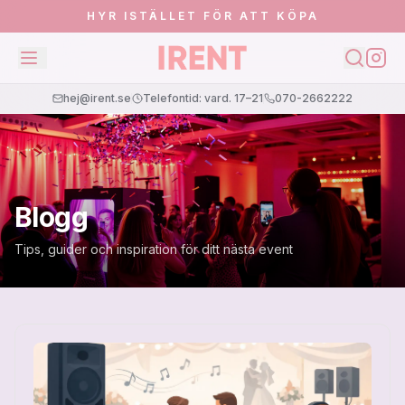
HYR ISTÄLLET FÖR ATT KÖPA
hej@irent.se
Telefontid: vard. 17–21
070-2662222
Blogg
Tips, guider och inspiration för ditt nästa event