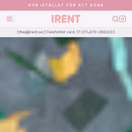
HYR ISTÄLLET FÖR ATT KÖPA
hej@irent.se
Telefontid: vard. 17–21
070-2662222