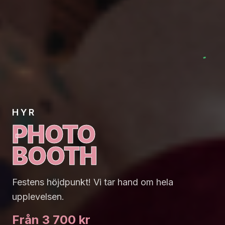
HYR
HYR PHOTO BOOT
PHOTO
BOOTH
Festens höjdpunkt! Vi tar hand om hela
upplevelsen.
Från 3 700 kr