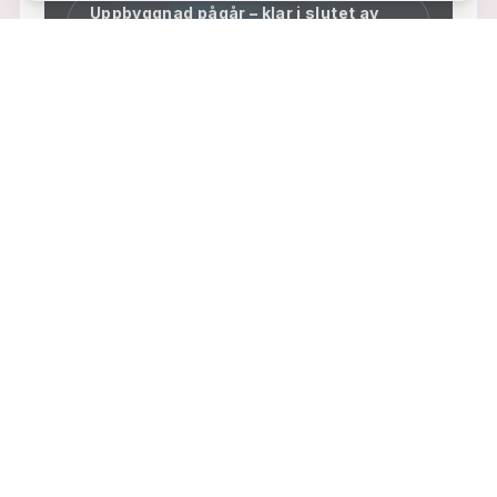
Uppbyggnad pågår – klar i slutet av
augusti
Kommer snart
TV-spel