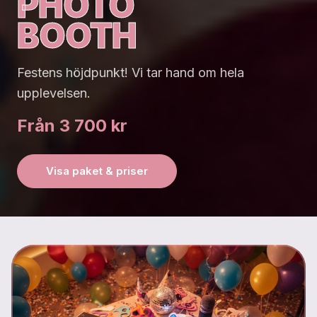
HYR PHOTO BOOT
PHOTO
BOOTH
Festens höjdpunkt! Vi tar hand om hela
upplevelsen.
Från 3 700 kr
Visa paket & priser