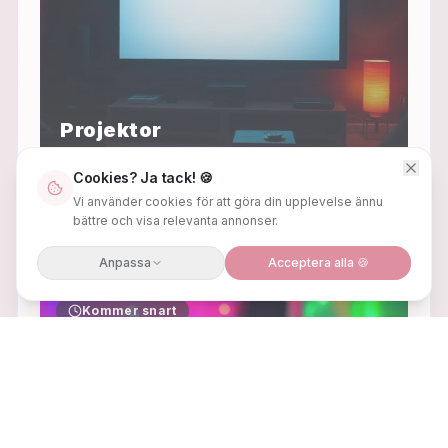
Projektor
Projektorer, dukar & tillbehör
Cookies? Ja tack! 🍪
Uppbyggnad pågår – klar i slutet av
Vi använder cookies för att göra din upplevelse ännu
augusti
bättre och visa relevanta annonser.
Anpassa
Acceptera alla 🍪
Kommer snart