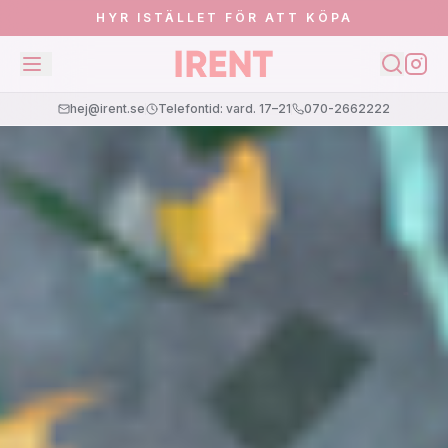
HYR ISTÄLLET FÖR ATT KÖPA
hej@irent.se
Telefontid: vard. 17–21
070-2662222