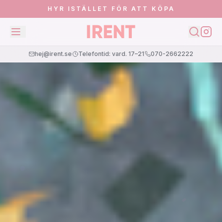
HYR ISTÄLLET FÖR ATT KÖPA
hej@irent.se
Telefontid: vard. 17–21
070-2662222